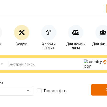
а
Услуги
Хобби и
Для дома и
Для биз
отдых
дачи
ка
Только с фото