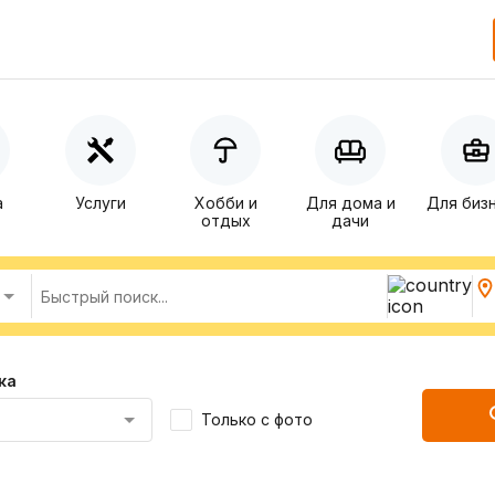
а
Услуги
Хобби и
Для дома и
Для биз
отдых
дачи
ка
Только с фото