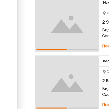
Из
У
2 
Ви
Со
Пок
ве
С
2 
Ви
Со
Пок