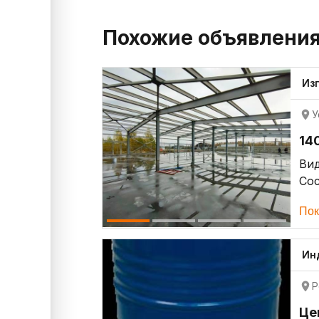
Похожие объявлени
Из
У
14
Ви
Со
Пок
Ин
Р
Це