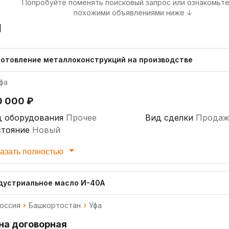
Попробуйте поменять поисковый запрос или ознакомьте
похожими объявлениями ниже ↓
я
готовление металлоконструкций на производстве
фа
0 000 ₽
д оборудования
Прочее
Вид сделки
Продаж
стояние
Новый
азать полностью
дустриальное масло И-40А
оссия
Башкортостан
Уфа
на договорная