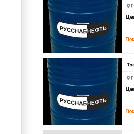
Р
Це
Пок
Тр
Р
Це
Пок