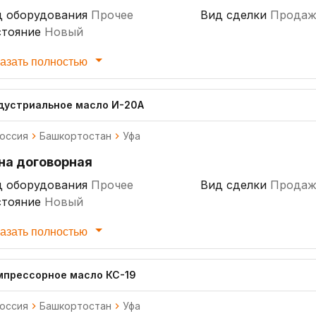
д оборудования
Прочее
Вид сделки
Продаж
стояние
Новый
азать полностью
дустриальное масло И-20А
оссия
Башкортостан
Уфа
на договорная
д оборудования
Прочее
Вид сделки
Продаж
стояние
Новый
азать полностью
мпрессорное масло КС-19
оссия
Башкортостан
Уфа