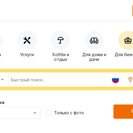
а
Услуги
Хобби и
Для дома и
Для биз
отдых
дачи
ка
Только с фото