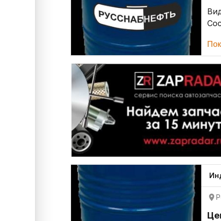
Ви
Со
Пок
Ин
Р
Це