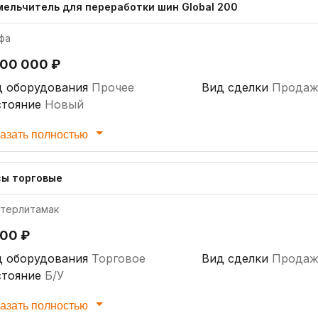
мельчитель для переработки шин Global 200
фа
900 000 ₽
д оборудования
Прочее
Вид сделки
Продаж
стояние
Новый
азать полностью
сы торговые
терлитамак
500 ₽
д оборудования
Торговое
Вид сделки
Продаж
стояние
Б/У
азать полностью