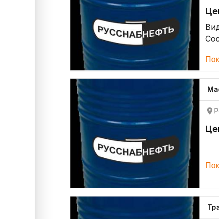
Це
Ви
Со
Пок
Ма
Р
Це
Пок
Тр