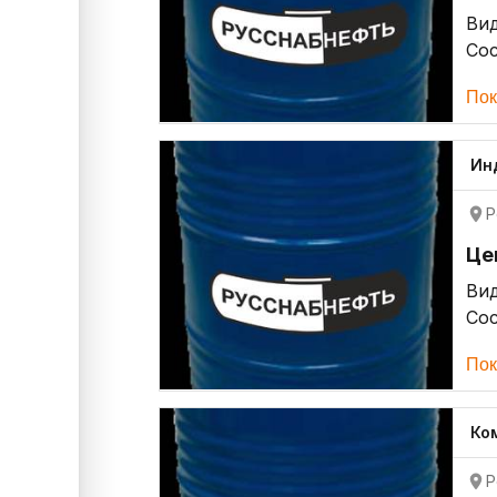
Ви
Со
Пок
Ин
Р
Це
Ви
Со
Пок
Ко
Р