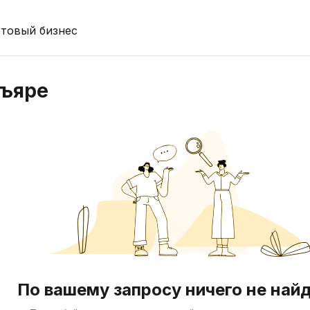
отовый бизнес
къяре
По вашему запросу ничего не най