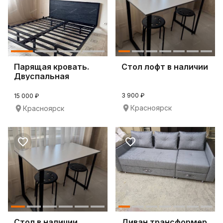
Парящая кровать.
Стол лофт в наличии
Двуспальная
кровать. Кровать
лофт
3 900 ₽
15 000 ₽
Красноярск
Красноярск
Стол в наличии.
Диван трансформер