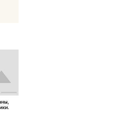
аны,
ики.