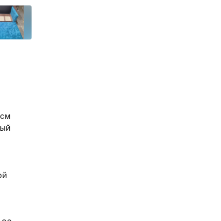
м 

ый 
й 