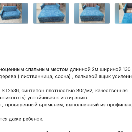
ноценным спальным местом длинной 2м шириной 130 с
ерева ( лиственница, сосна) , бельевой ящик усиленн
ST2536, синтепон плотностью 80г/м2, качественная 
нтикоготь) устойчивая к истиранию. 

, проверенный временем, выполненный из профильно
ся даже ребенок. 
