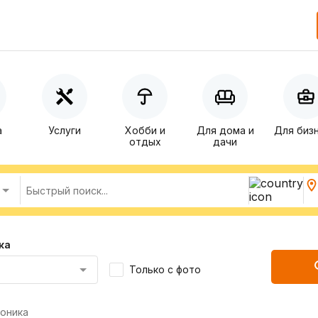
а
Услуги
Хобби и
Для дома и
Для биз
отдых
дачи
ка
Только с фото
оника