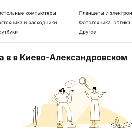
астольные компьютеры
Планшеты и электрон
ргтехника и расходники
Фототехника, оптика
оутбуки
Другое
а в в Киево-Александровском