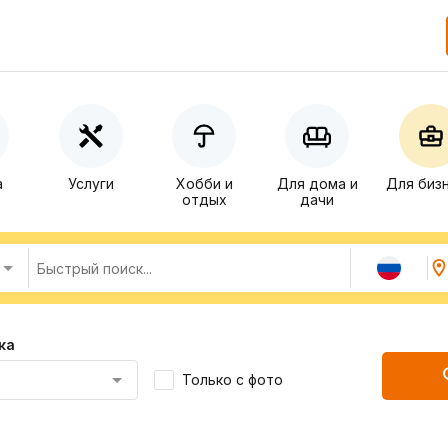
а
Услуги
Хобби и
Для дома и
Для биз
отдых
дачи
ка
Только с фото