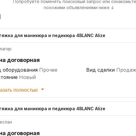
Попробуйте поменять поисковый запрос или ознакомьте
похожими объявлениями ниже ↓
я
тяжка для маникюра и педикюра 4BLANC Alize
лагир
на договорная
д оборудования
Прочее
Вид сделки
Продаж
стояние
Новый
азать полностью
тяжка для маникюра и педикюра 4BLANC Alize
еслан
на договорная