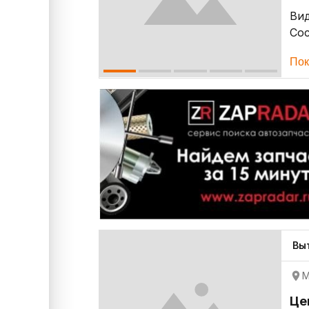
Ви
Со
Пок
Вы
М
Це