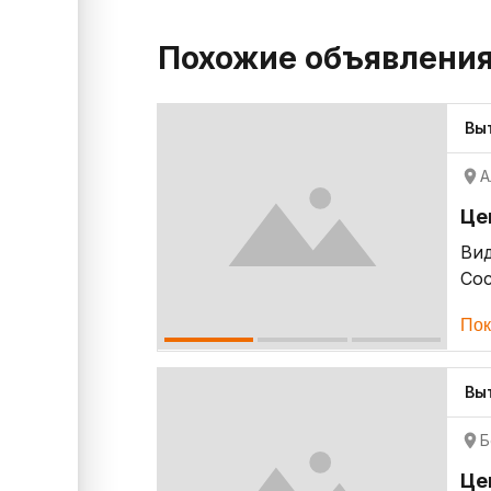
Похожие объявлени
Вы
А
Це
Ви
Со
Пок
Вы
Б
Це