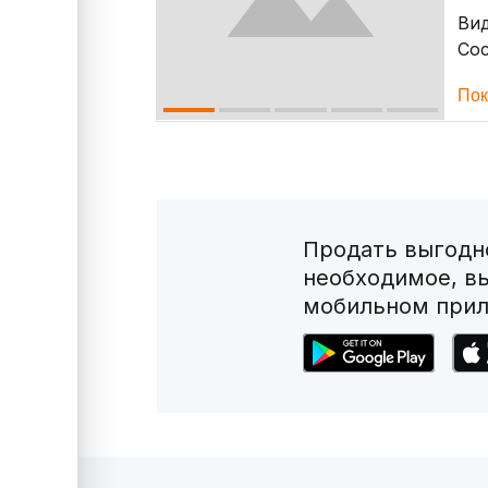
Ви
Со
Пок
Продать выгодно
необходимое, в
мобильном прил