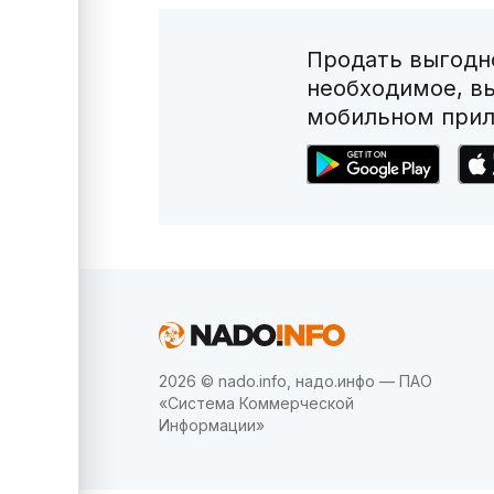
Продать выгодно
необходимое, в
мобильном прил
2026 © nado.info, надо.инфо — ПАО
«Система Коммерческой
Информации»