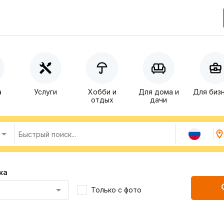
а
Услуги
Хобби и
Для дома и
Для биз
отдых
дачи
ка
Только с фото