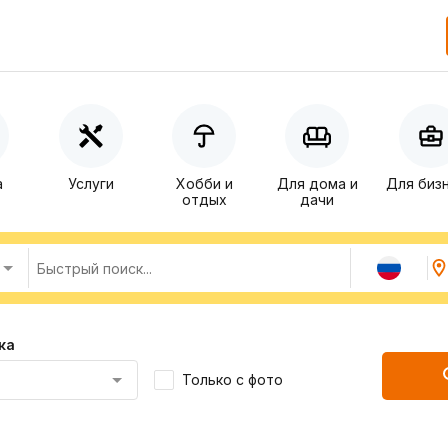
а
Услуги
Хобби и
Для дома и
Для биз
отдых
дачи
ка
Только с фото