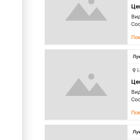
Це
Ви
Со
Пок
Лу
Б
Це
Ви
Со
Пок
Лу