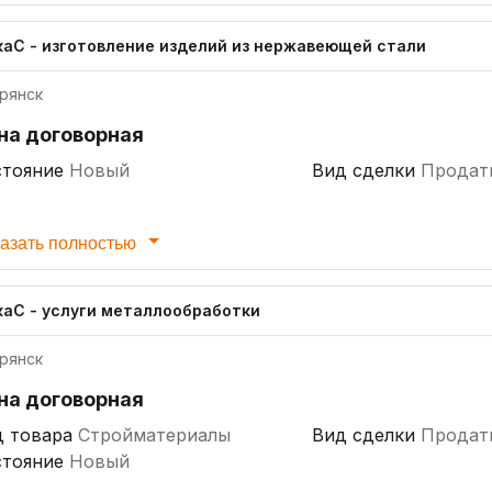
каС - изготовление изделий из нержавеющей стали
рянск
на договорная
стояние
Новый
Вид сделки
Продат
азать полностью
каС - услуги металлообработки
рянск
на договорная
д товара
Стройматериалы
Вид сделки
Продат
стояние
Новый