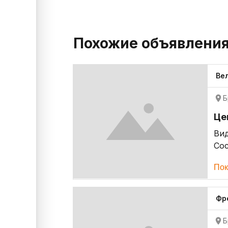
Похожие объявлени
Ве
Б
Це
Ви
Со
Пок
Фр
Б