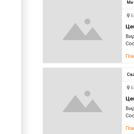
Ме
Б
Це
Ви
Со
Пок
Св
Б
Це
Ви
Со
Пок