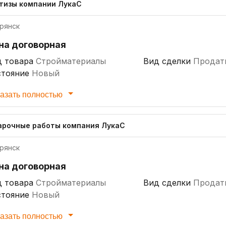
тизы компании ЛукаС
рянск
на договорная
д товара
Стройматериалы
Вид сделки
Продат
стояние
Новый
азать полностью
арочные работы компания ЛукаС
рянск
на договорная
д товара
Стройматериалы
Вид сделки
Продат
стояние
Новый
азать полностью