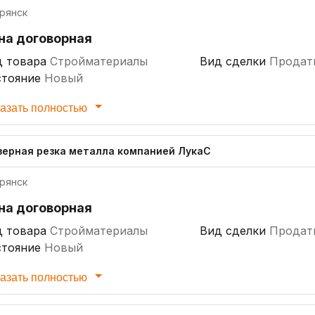
рянск
на договорная
д товара
Стройматериалы
Вид сделки
Продат
стояние
Новый
азать полностью
зерная резка металла компанией ЛукаС
рянск
на договорная
д товара
Стройматериалы
Вид сделки
Продат
стояние
Новый
азать полностью