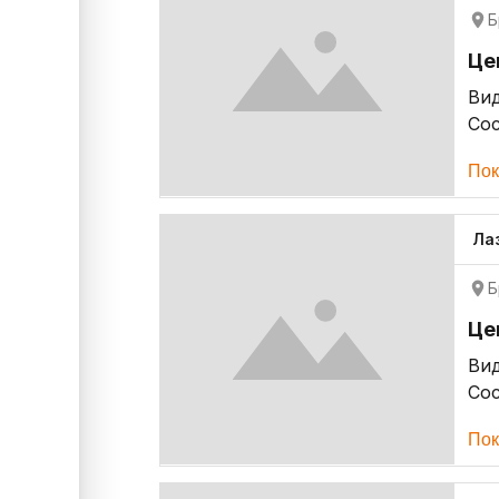
Б
Це
Ви
Со
Пок
Ла
Б
Це
Ви
Со
Пок