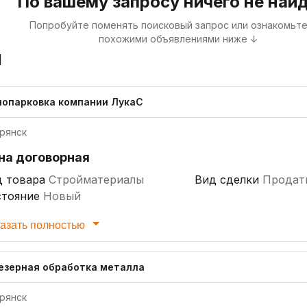
По вашему запросу ничего не най
Попробуйте поменять поисковый запрос или ознакомьте
похожими объявлениями ниже ↓
я
лопарковка компании ЛукаС
рянск
на договорная
д товара
Стройматериалы
Вид сделки
Продат
стояние
Новый
азать полностью
езерная обработка металла
рянск