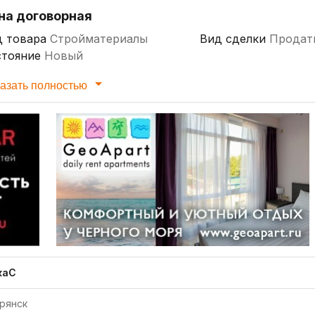
на договорная
д товара
Стройматериалы
Вид сделки
Продат
стояние
Новый
азать полностью
каС
рянск