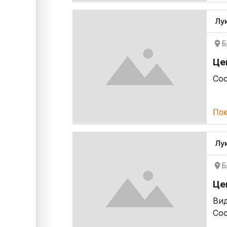
Лу
Б
Це
Со
Пок
Лу
Б
Це
Ви
Со