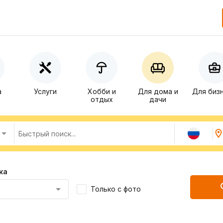
а
Услуги
Хобби и
Для дома и
Для биз
отдых
дачи
ка
Только с фото