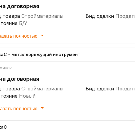
на договорная
д товара
Стройматериалы
Вид сделки
Продат
стояние
Б/У
азать полностью
каС - металлорежущий инструмент
рянск
на договорная
д товара
Стройматериалы
Вид сделки
Продат
стояние
Новый
азать полностью
каС