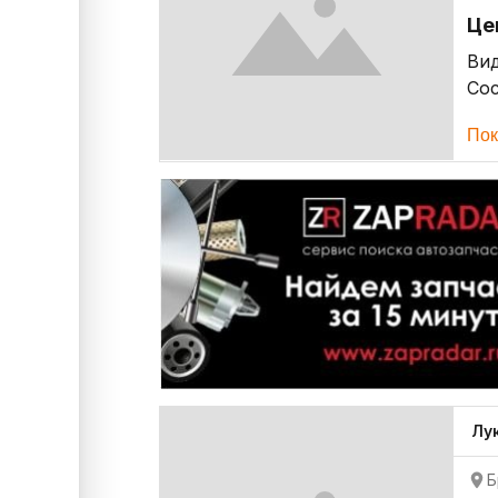
Це
Ви
Со
Пок
Лу
Б