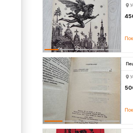
У
45
Пок
Пе
У
50
Пок