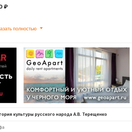
0 ₽
азать полностью
тория культуры русского народа А.В. Терещенко
фа