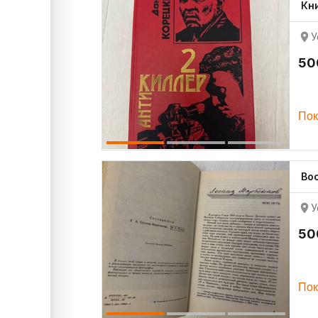
Кн
У
50
Пок
Во
У
50
Пок