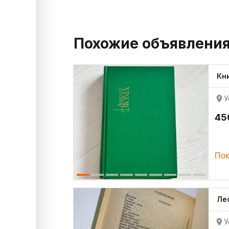
Похожие объявлени
Кн
У
45
Пок
Ле
У