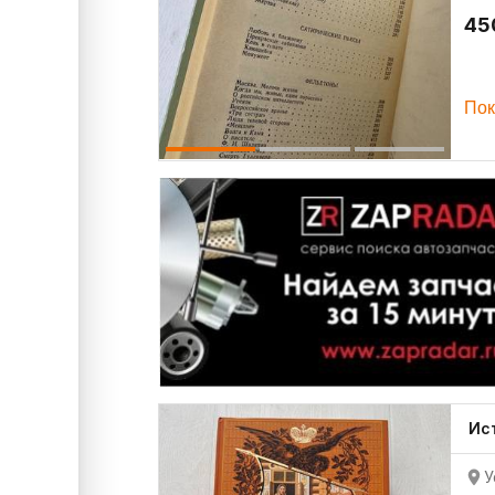
45
Пок
Ис
У