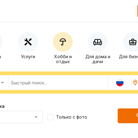
а
Услуги
Хобби и
Для дома и
Для биз
отдых
дачи
ка
Только с фото