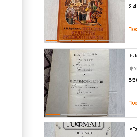
2 
Пок
Н. 
У
55
Пок
«Г