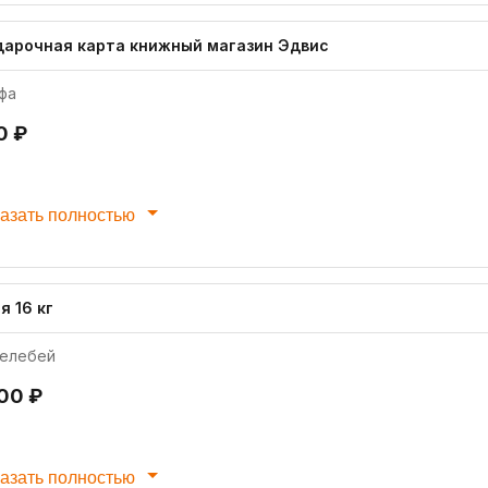
дарочная карта книжный магазин Эдвис
фа
0 ₽
азать полностью
я 16 кг
елебей
500 ₽
азать полностью