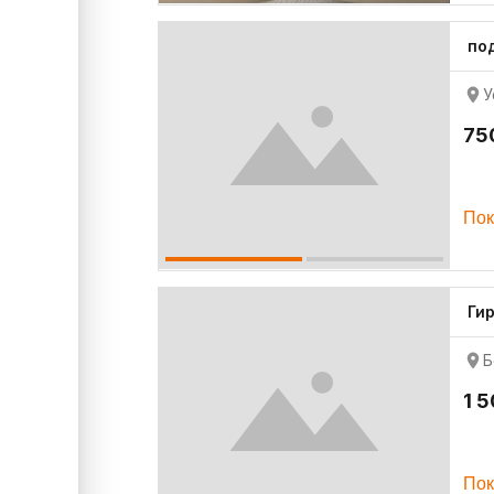
по
У
75
Пок
Гир
Б
1 
Пок