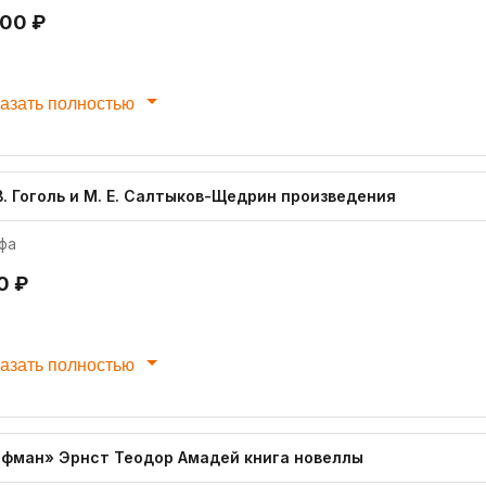
400 ₽
азать полностью
В. Гоголь и М. Е. Салтыков-Щедрин произведения
фа
0 ₽
азать полностью
офман» Эрнст Теодор Амадей книга новеллы