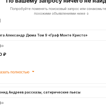
По вашему запросу ничего не най
Попробуйте поменять поисковый запрос или ознакомьте
похожими объявлениями ниже ↓
я
ига Александр Дюма Том 9 «Граф Монте Кристо»
фа
0 ₽
азать полностью
онид Андреев рассказы, сатирические пьесы
фа