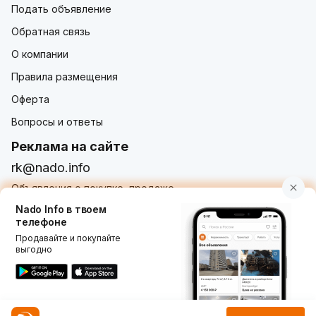
Подать объявление
Обратная связь
О компании
Правила размещения
Оферта
Вопросы и ответы
Реклама на сайте
rk@nado.info
Объявления о покупке, продаже,
услугах от частных лиц и организаций
Nado Info в твоем
телефоне
Продавайте и покупайте
выгодно
Использование nado.info, в том числе и размещение
объявлений на сайте означает принятие условий
пользовательского соглашения
nado.info. Оплачивая
услуги на сайте, вы принимаете
оферту о заключении