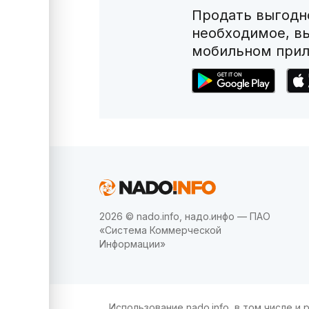
Продать выгодно
необходимое, в
мобильном прил
2026 © nado.info, надо.инфо — ПАО
«Система Коммерческой
Информации»
Использование nado.info, в том числе 