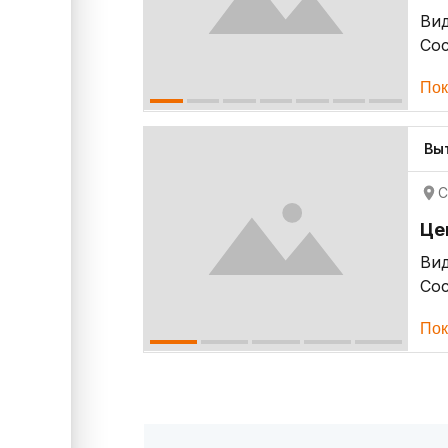
Ви
Со
Пок
Вы
С
Це
Ви
Со
Пок