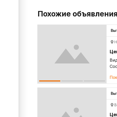
Похожие объявлени
Вы
Н
Це
Ви
Со
Пок
Вы
В
Це