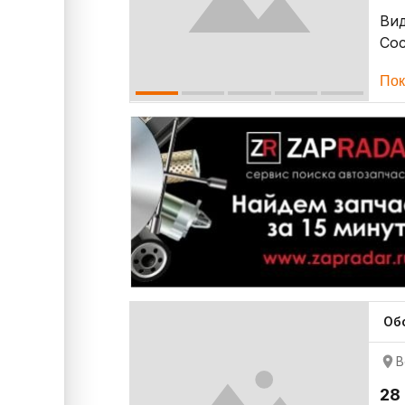
Ви
Со
Пок
Об
В
28