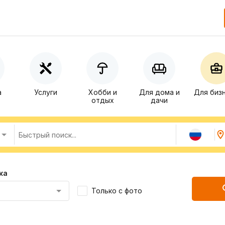
а
Услуги
Хобби и
Для дома и
Для биз
отдых
дачи
ка
Только с фото