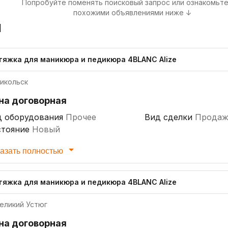
Попробуйте поменять поисковый запрос или ознакомьте
похожими объявлениями ниже ↓
я
тяжка для маникюра и педикюра 4BLANC Alize
икольск
на договорная
д оборудования
Прочее
Вид сделки
Продаж
стояние
Новый
азать полностью
тяжка для маникюра и педикюра 4BLANC Alize
еликий Устюг
на договорная