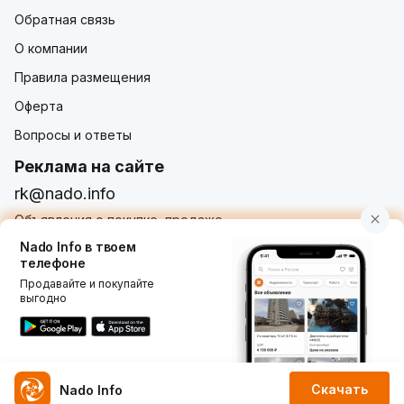
Обратная связь
О компании
Правила размещения
Оферта
Вопросы и ответы
Реклама на сайте
rk@nado.info
Объявления о покупке, продаже,
услугах от частных лиц и организаций
Nado Info в твоем
телефоне
Продавайте и покупайте
выгодно
Использование nado.info, в том числе и размещение
объявлений на сайте означает принятие условий
пользовательского соглашения
nado.info. Оплачивая
услуги на сайте, вы принимаете
оферту о заключении
договора оказания платных услуг
.
Скачать
Nado Info