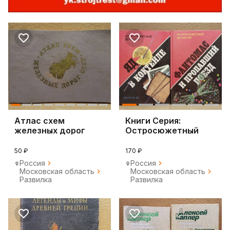
Атлас схем
Книги Серия:
железных дорог
Остросюжетный
СССР, 1972
детектив. Цена за
всё
50 ₽
170 ₽
Россия
Россия
Московская область
Московская область
Развилка
Развилка