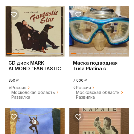
CD диск MARK
Маска подводная
ALMOND "FANTASTIC
Tusa Platina с
STAR" 1996
диоптриями +
Стародел
трубка
350 ₽
7 000 ₽
Россия
Россия
Московская область
Московская область
Развилка
Развилка