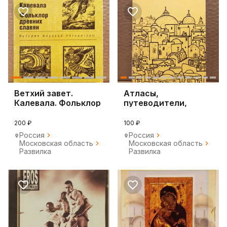
Ветхий завет.
Атласы,
Калевала. Фольклор
путеводители,
древних славян.
карты.
200 ₽
100 ₽
Россия
Россия
Московская область
Московская область
Развилка
Развилка