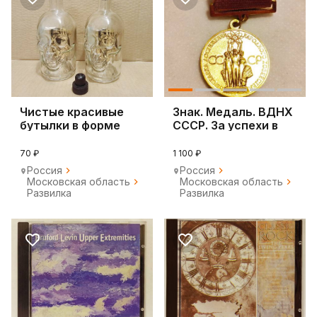
Чистые красивые
Знак. Медаль. ВДНХ
бутылки в форме
СССР. За успехи в
черепа
народном хоз
70 ₽
1 100 ₽
Россия
Россия
Московская область
Московская область
Развилка
Развилка