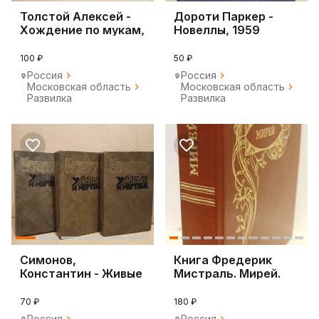
Толстой Алексей -
Дороти Паркер -
Хождение по мукам,
Новеллы, 1959
комплект из 2
100 ₽
50 ₽
Россия
Россия
Московская область
Московская область
Развилка
Развилка
Симонов,
Книга Фредерик
Константин - Живые
Мистраль. Мирей.
и мертвые. В 3
1977
томах
70 ₽
180 ₽
Россия
Россия