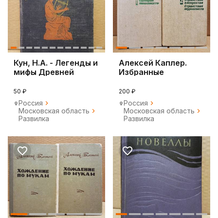
Кун, Н.А. - Легенды и
Алексей Каплер.
мифы Древней
Избранные
Греции
произведения (2
тома)
50 ₽
200 ₽
Россия
Россия
Московская область
Московская область
Развилка
Развилка