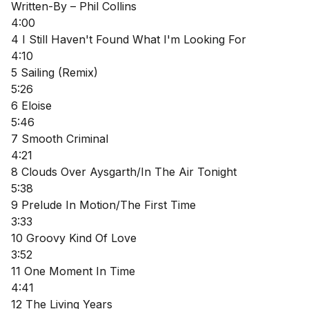
Written-By – Phil Collins

4:00

4 I Still Haven't Found What I'm Looking For

4:10

5 Sailing (Remix)

5:26

6 Eloise

5:46

7 Smooth Criminal

4:21

8 Clouds Over Aysgarth/In The Air Tonight

5:38

9 Prelude In Motion/The First Time

3:33

10 Groovy Kind Of Love

3:52

11 One Moment In Time

4:41

12 The Living Years
