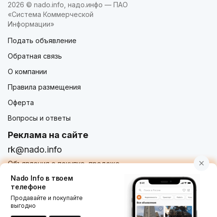
2026 © nado.info, надо.инфо — ПАО
«Система Коммерческой
Информации»
Подать объявление
Обратная связь
О компании
Правила размещения
Оферта
Вопросы и ответы
Реклама на сайте
rk@nado.info
Объявления о покупке, продаже,
услугах от частных лиц и организаций
Nado Info в твоем
телефоне
Продавайте и покупайте
выгодно
Использование nado.info, в том числе и размещение