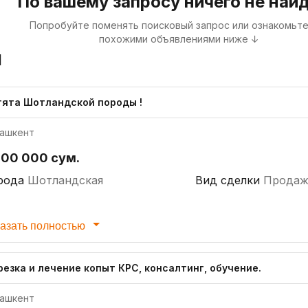
По вашему запросу ничего не най
Попробуйте поменять поисковый запрос или ознакомьте
похожими объявлениями ниже ↓
я
тята Шотландской породы !
ашкент
000 000 сум.
рода
Шотландская
Вид сделки
Продаж
азать полностью
резка и лечение копыт КРС, консалтинг, обучение.
ашкент