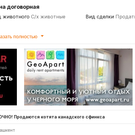
на договорная
д животного
С/х животные
Вид сделки
Продат
азать полностью
ОЧНО! Продаются котята канадского сфинкса
ашкент