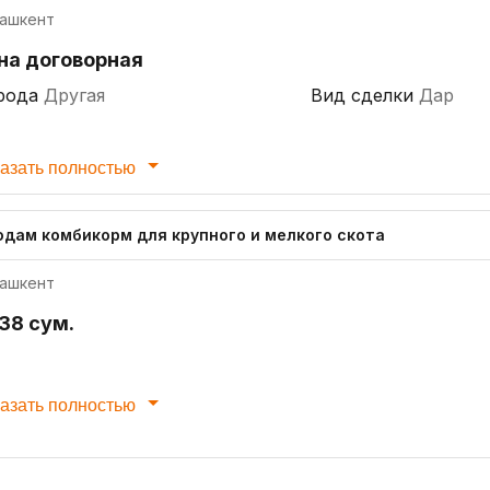
ашкент
на договорная
рода
Другая
Вид сделки
Дар
азать полностью
одам комбикорм для крупного и мелкого скота
ашкент
238 сум.
азать полностью