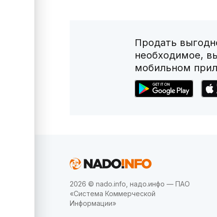
Продать выгодно
необходимое, в
мобильном прил
2026 © nado.info, надо.инфо — ПАО
«Система Коммерческой
Информации»