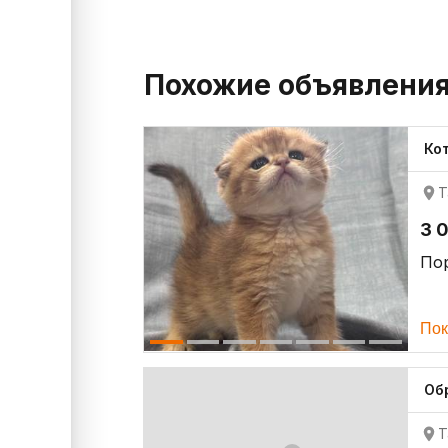
Похожие объявлени
Ко
Т
3 
По
Пок
Об
Т