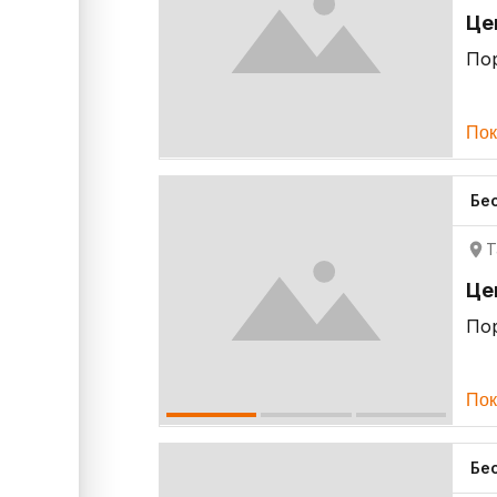
Це
По
Пок
Бе
Т
Це
По
Пок
Бе