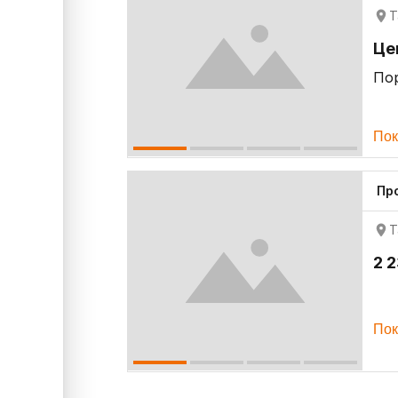
Т
Це
По
Пок
Пр
Т
2 
Пок