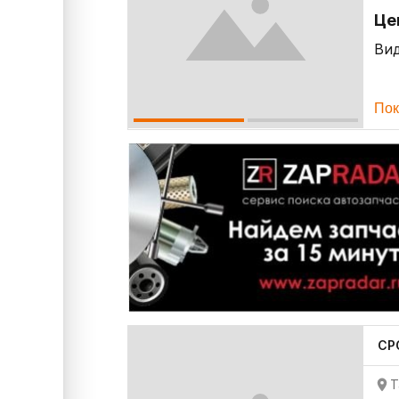
Це
Ви
Пок
СР
Т