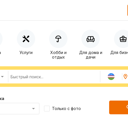
а
Услуги
Хобби и
Для дома и
Для биз
отдых
дачи
ка
Только с фото