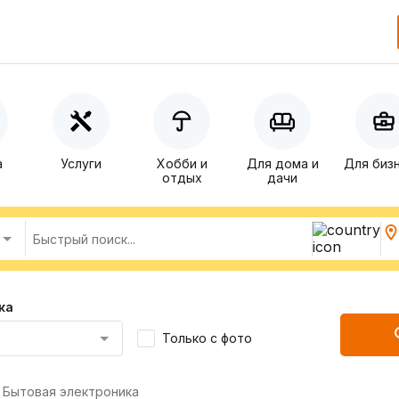
а
Услуги
Хобби и
Для дома и
Для биз
отдых
дачи
ка
Только с фото
Бытовая электроника