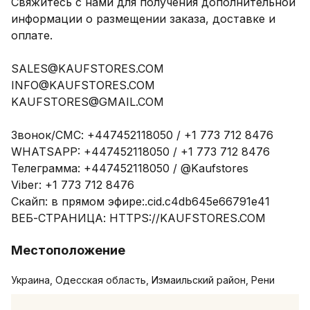
Свяжитесь с нами для получения дополнительной 
информации о размещении заказа, доставке и 
оплате.

SALES@KAUFSTORES.COM

INFO@KAUFSTORES.COM

KAUFSTORES@GMAIL.COM

Звонок/СМС: +447452118050 / +1 773 712 8476

WHATSAPP: +447452118050 / +1 773 712 8476

Телеграмма: +447452118050 / @Kaufstores

Viber: +1 773 712 8476

Скайп: в прямом эфире:.cid.c4db645e66791e41

ВЕБ-СТРАНИЦА: HTTPS://KAUFSTORES.COM
Местоположение
Украина, Одесская область, Измаильский район, Рени