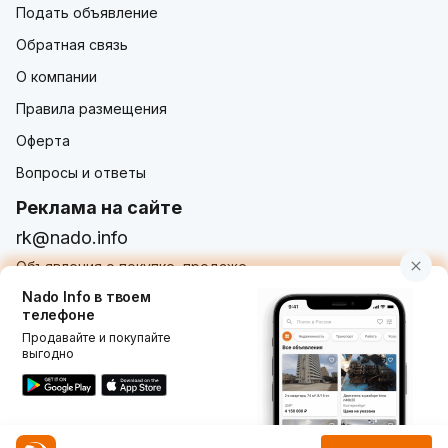
Подать объявление
Обратная связь
О компании
Правила размещения
Оферта
Вопросы и ответы
Реклама на сайте
rk@nado.info
Объявления о покупке, продаже,
услугах от частных лиц и организаций
Nado Info в твоем
телефоне
Продавайте и покупайте
выгодно
Использование nado.info, в том числе и размещение
объявлений на сайте означает принятие условий
пользовательского соглашения
nado.info. Оплачивая
услуги на сайте, вы принимаете
оферту о заключении