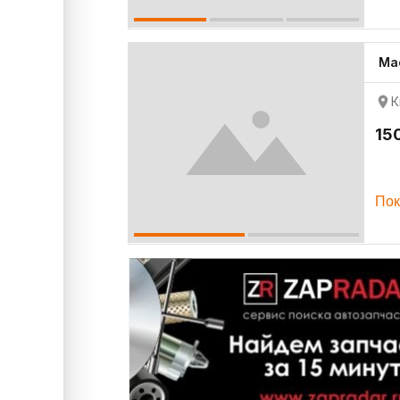
Ма
К
15
Пок