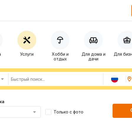
а
Услуги
Хобби и
Для дома и
Для биз
отдых
дачи
ка
Только с фото