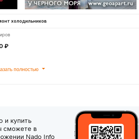
монт холодильников
иров
0 ₽
азать полностью
 и купить
ы сможете в
ожении Nado Info