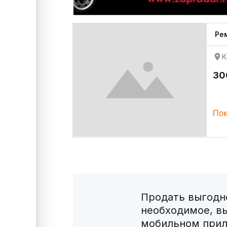
Ре
К
30
Пок
Продать выгодно
необходимое, в
мобильном прил