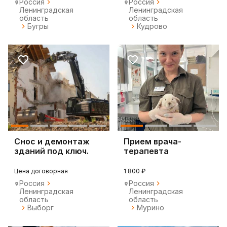
Россия
Россия
Ленинградская
Ленинградская
область
область
Бугры
Кудрово
Снос и демонтаж
Прием врача-
зданий под ключ.
терапевта
Вывоз мусора
Цена договорная
1 800 ₽
Россия
Россия
Ленинградская
Ленинградская
область
область
Выборг
Мурино