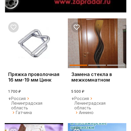
Пряжка проволочная
Замена стекла в
16 мм-19 мм Цинк
межкомнатном
полотне крас-кий
ра-н
1 700 ₽
5 500 ₽
Россия
Россия
Ленинградская
Ленинградская
область
область
Гатчина
Аннино