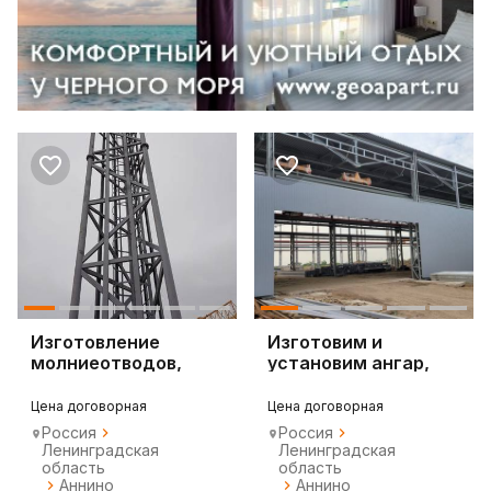
Изготовление
Изготовим и
молниеотводов,
установим ангар,
дер. дымовой трубы.
навес и многое
другое
Цена договорная
Цена договорная
Россия
Россия
Ленинградская
Ленинградская
область
область
Аннино
Аннино