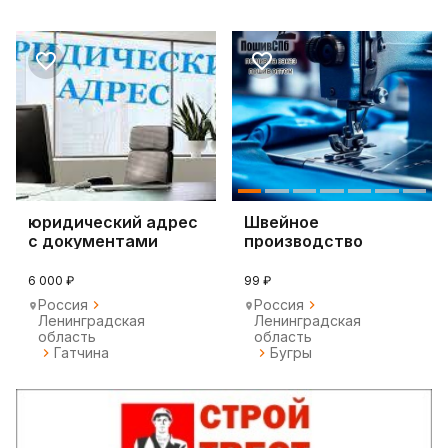
юридический адрес
Швейное
с документами
производство
одежды, пошив на
заказ оптом
6 000 ₽
99 ₽
Россия
Россия
Ленинградская
Ленинградская
область
область
Гатчина
Бугры