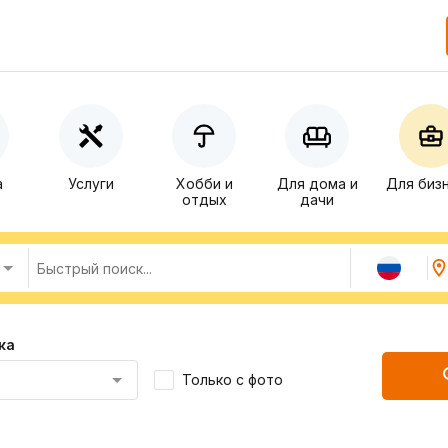
а
Услуги
Хобби и
Для дома и
Для биз
отдых
дачи
ка
Только с фото