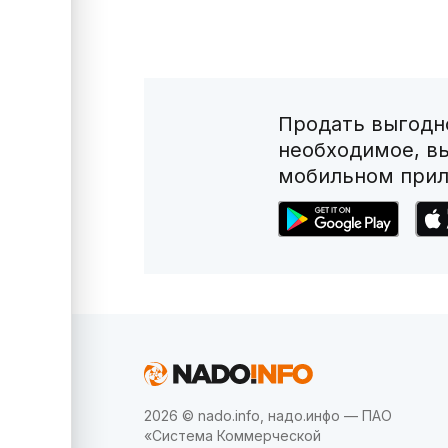
Продать выгодно
необходимое, в
мобильном прил
2026 © nado.info, надо.инфо — ПАО
«Система Коммерческой