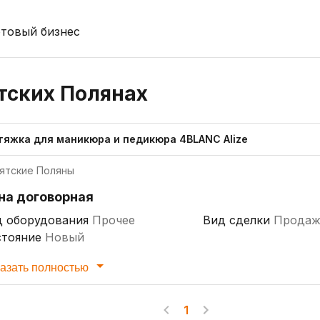
отовый бизнес
ятских Полянах
тяжка для маникюра и педикюра 4BLANC Alize
ятские Поляны
на договорная
д оборудования
Прочее
Вид сделки
Продаж
стояние
Новый
азать полностью
1