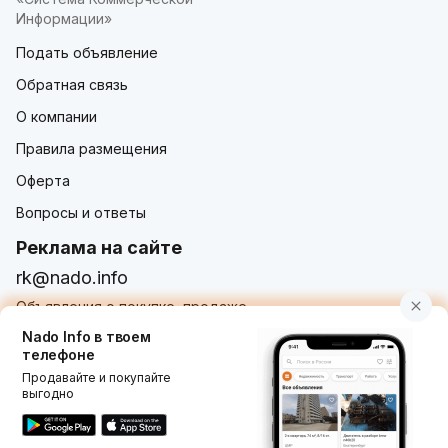
Информации»
Подать объявление
Обратная связь
О компании
Правила размещения
Оферта
Вопросы и ответы
Реклама на сайте
rk@nado.info
Объявления о покупке, продаже,
услугах от частных лиц и организаций
Nado Info в твоем
телефоне
Продавайте и покупайте
выгодно
Использование nado.info, в том числе и размещение
объявлений на сайте означает принятие условий