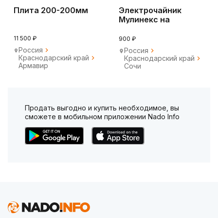
Плита 200-200мм
Электрочайник
Мулинекс на
запчасти
восстановления
11 500 ₽
900 ₽
Россия
Россия
Краснодарский край
Краснодарский край
Армавир
Сочи
Продать выгодно и купить необходимое, вы
сможете в мобильном приложении Nado Info