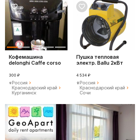
Кофемашина
Пушка тепловая
delonghi Caffe corso
электр. Ballu 2кВт
magnifica
BHP-PE2-2
300 ₽
4 534 ₽
Россия
Россия
Краснодарский край
Краснодарский край
Курганинск
Сочи