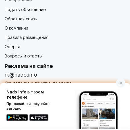
Подать объявление
Обратная связь
О компании
Правила размещения
Оферта
Вопросы и ответы
Реклама на сайте
rk@nado.info
Объявления о покупке, продаже,
услугах от частных лиц и организаций
Nado Info в твоем
телефоне
Продавайте и покупайте
выгодно
Использование nado.info, в том числе и размещение
объявлений на сайте означает принятие условий
пользовательского соглашения
nado.info. Оплачивая