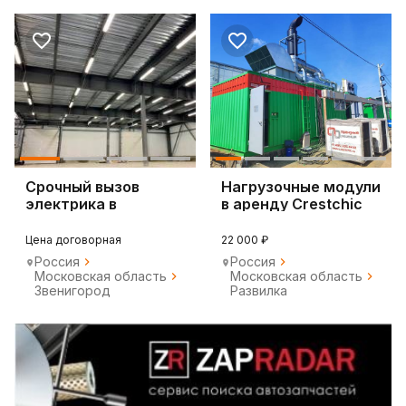
Срочный вызов
Нагрузочные модули
электрика в
в аренду Crestchic
Одинцово и
Звенигороде.
Цена договорная
22 000 ₽
Россия
Россия
Московская область
Московская область
Звенигород
Развилка