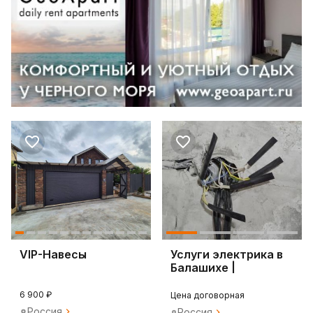
VIP-Навесы
Услуги электрика в
Балашихе |
Электромонтаж
любой
6 900 ₽
Цена договорная
Россия
Россия