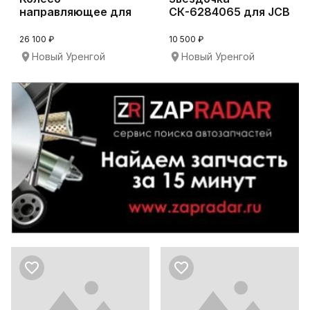
направляющее для
СК-6284065 для JCB
Komatsu PC220-7
JS180LC
26 100 ₽
10 500 ₽
Новый Уренгой
Новый Уренгой