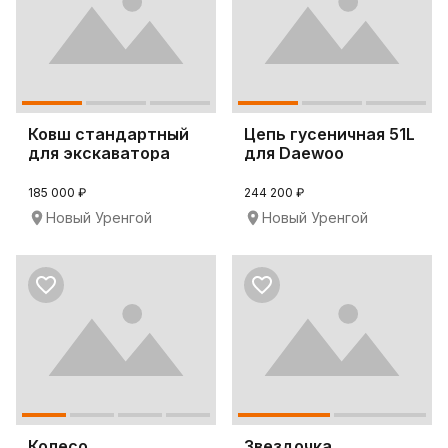
Ковш стандартный
Цепь гусеничная 51L
для экскаватора
для Daewoo
Hitachi ZX180-3
SOLAR340LC-V
185 000 ₽
244 200 ₽
Новый Уренгой
Новый Уренгой
Колесо
Звездочка