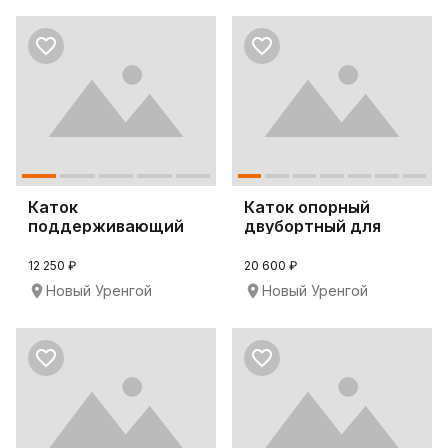
Каток
Каток опорный
поддерживающий
двубортный для
СК-34343 для
бульдозера D65P-8
бульдозеров Koma
12 250 ₽
20 600 ₽
Новый Уренгой
Новый Уренгой