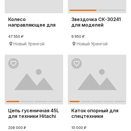
Колесо
Звездочка СК-30241
направляющее для
для моделей
спецтехники
техники Hitachi ZX1
Komatsu PC300L
47 550 ₽
9 950 ₽
Новый Уренгой
Новый Уренгой
Цепь гусеничная 45L
Каток опорный для
для техники Hitachi
спецтехники
ZX330
Hyundai R210LC-7
208 000 ₽
10 000 ₽