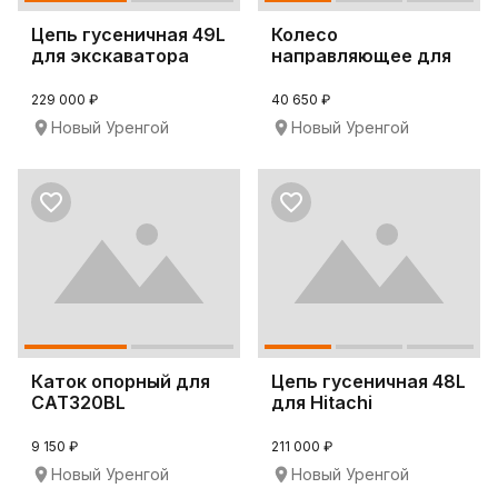
Цепь гусеничная 49L
Колесо
для экскаватора
направляющее для
CAT330B
экскаваторов
CAT325DL
229 000 ₽
40 650 ₽
Новый Уренгой
Новый Уренгой
Каток опорный для
Цепь гусеничная 48L
CAT320BL
для Hitachi
ZX330LCK
9 150 ₽
211 000 ₽
Новый Уренгой
Новый Уренгой