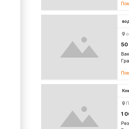
Пок
во
с
50
Ва
Гр
Пок
Ко
П
1 
Ре