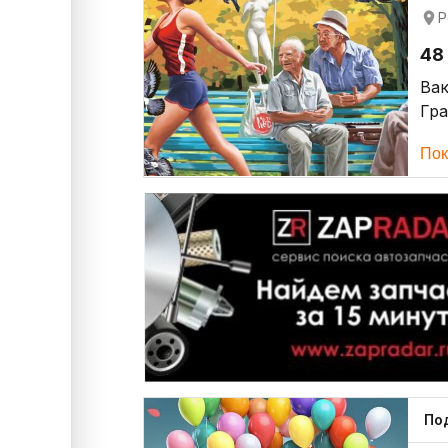
Р
48
Ва
Гр
Пок
По