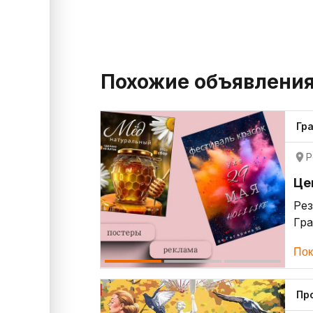
Похожие объявлени
Гр
Р
Це
Ре
Гр
Оп
Пок
Пр