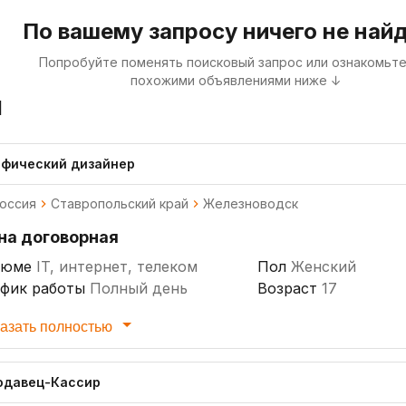
По вашему запросу ничего не най
Попробуйте поменять поисковый запрос или ознакомьте
похожими объявлениями ниже ↓
я
афический дизайнер
оссия
Ставропольский край
Железноводск
на договорная
зюме
IT, интернет, телеком
Пол
Женский
афик работы
Полный день
Возраст
17
ыт работы
2
азать полностью
одавец-Кассир