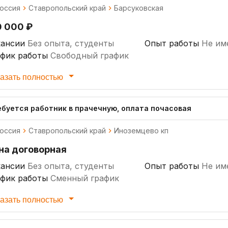
оссия
Ставропольский край
Барсуковская
0 000 ₽
кансии
Без опыта, студенты
Опыт работы
Не им
афик работы
Свободный график
азать полностью
ебуется работник в прачечную, оплата почасовая
оссия
Ставропольский край
Иноземцево кп
на договорная
кансии
Без опыта, студенты
Опыт работы
Не им
афик работы
Сменный график
азать полностью