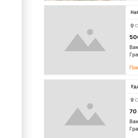
На
С
50
Ва
Гр
Пок
Уд
С
70
Ва
Гр