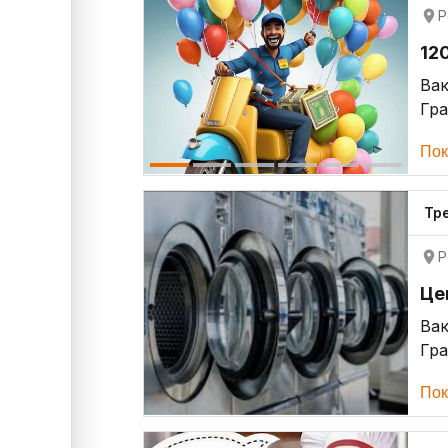
Р
12
Ва
Гр
Пок
Тр
Р
Це
Ва
Гр
Пок