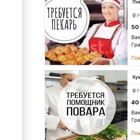
По
Р
50
Ва
Гр
Пок
Ку
Р
40
Ва
Гр
Пок