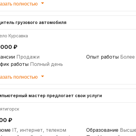
азать полностью
дитель грузового автомобиля
ело Курсавка
 000 ₽
кансии
Продажи
Опыт работы
Более 
афик работы
Полный день
азать полностью
мпьютерный мастер предлогает свои услуги
ятигорск
000 ₽
зюме
IT, интернет, телеком
Образование
Высше