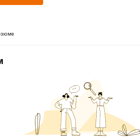
езюме
м