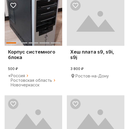
Корпус системного
Хеш плата s9, s9i,
блока
s9j
500 ₽
3 800 ₽
Россия
Ростов-на-Дону
Ростовская область
Новочеркасск