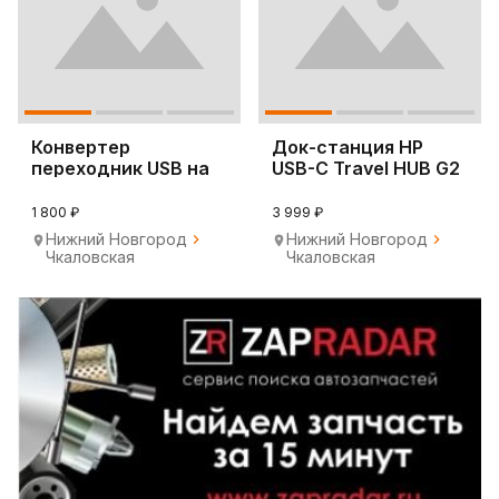
Конвертер
Док-станция HP
переходник USB на
USB-C Travel HUB G2
2xCOM port aten
7PJ38AA
UC2322
1 800 ₽
3 999 ₽
Нижний Новгород
Нижний Новгород
Чкаловская
Чкаловская