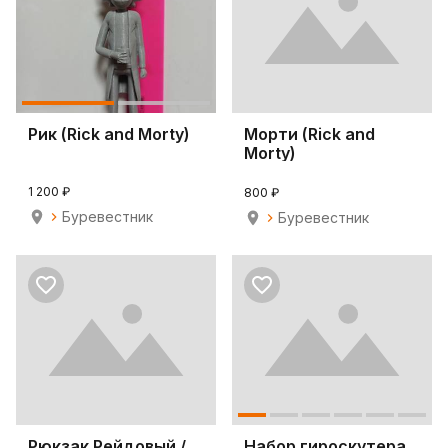
Рик (Rick and Morty)
Морти (Rick and
Morty)
1 200 ₽
800 ₽
Буревестник
Буревестник
Рюкзак Рейдовый /
Набор гироскутера