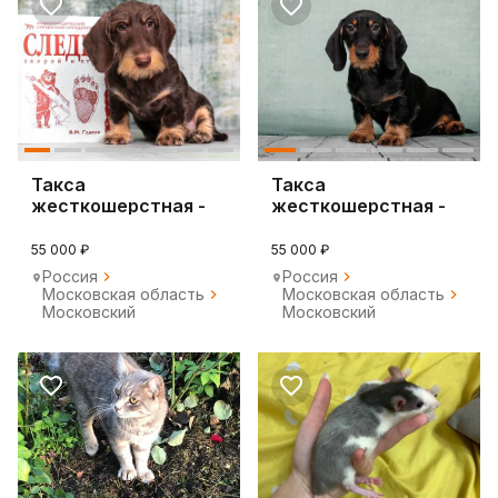
Такса
Такса
жесткошерстная -
жесткошерстная -
щенки таксы
щенки питомника
жесткошерстной
такс
55 000 ₽
55 000 ₽
Россия
Россия
Московская область
Московская область
Московский
Московский