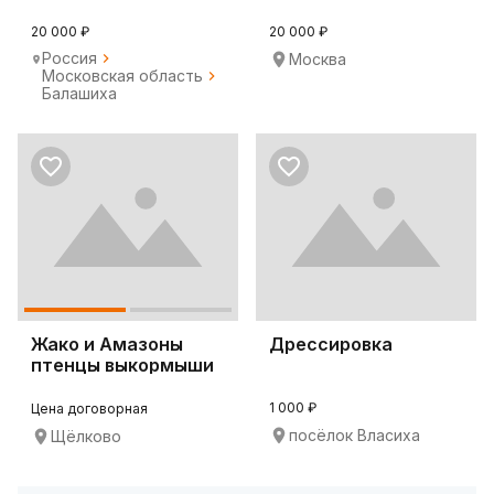
Абиссинские
клубные котята
20 000 ₽
20 000 ₽
Россия
Москва
Московская область
Балашиха
Жако и Амазоны
Дрессировка
птенцы выкормыши
говорящие от завод
1 000 ₽
Цена договорная
посёлок Власиха
Щёлково