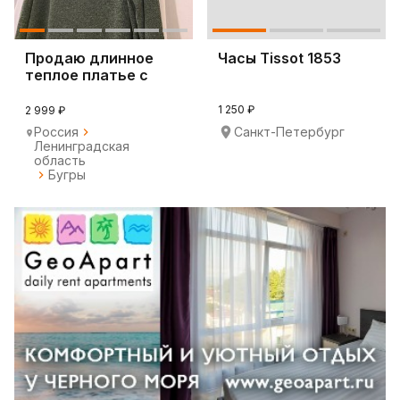
Продаю длинное
Часы Tissot 1853
теплое платье с
шарфом в
комплекте
1 250 ₽
2 999 ₽
Россия
Санкт-Петербург
Ленинградская
область
Бугры