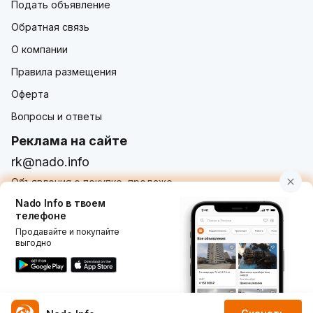
Подать объявление
Обратная связь
О компании
Правила размещения
Оферта
Вопросы и ответы
Реклама на сайте
rk@nado.info
Объявления о покупке, продаже,
услугах от частных лиц и организаций
Nado Info в твоем
телефоне
Продавайте и покупайте
выгодно
Использование nado.info, в том числе и размещение
объявлений на сайте означает принятие условий
пользовательского соглашения
nado.info. Оплачивая
услуги на сайте, вы принимаете
оферту о заключении
договора оказания платных услуг
.