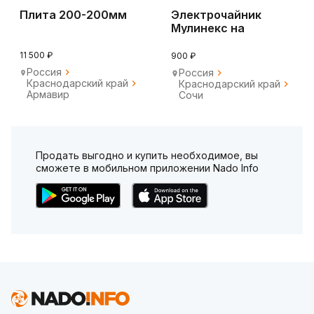
Плита 200-200мм
Электрочайник
Мулинекс на
запчасти
восстановления
11 500 ₽
900 ₽
Россия
Россия
Краснодарский край
Краснодарский край
Армавир
Сочи
Продать выгодно и купить необходимое, вы
сможете в мобильном приложении Nado Info