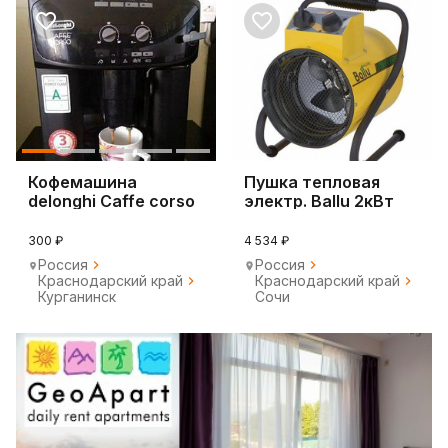
Кофемашина
Пушка тепловая
delonghi Caffe corso
электр. Ballu 2кВт
magnifica
BHP-PE2-2
300 ₽
4 534 ₽
Россия
Россия
Краснодарский край
Краснодарский край
Курганинск
Сочи