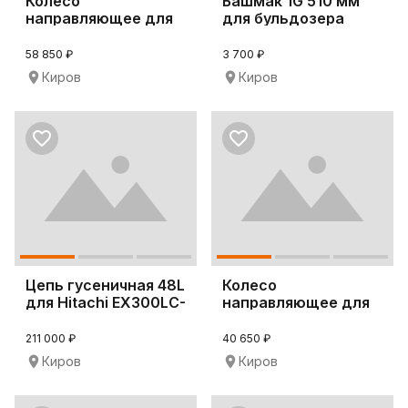
Колесо
Башмак 1G 510 мм
направляющее для
для бульдозера
бульдозеров CAT
Komatsu D65WX-15
D6T-XL
58 850 ₽
3 700 ₽
Киров
Киров
Цепь гусеничная 48L
Колесо
для Hitachi EX300LC-
направляющее для
5
экскаваторов
CAT329D
211 000 ₽
40 650 ₽
Киров
Киров