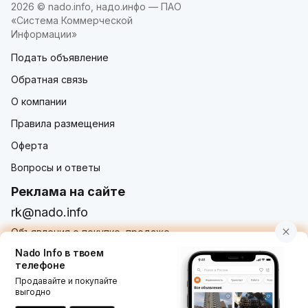
2026 © nado.info, надо.инфо — ПАО
«Система Коммерческой
Информации»
Подать объявление
Обратная связь
О компании
Правила размещения
Оферта
Вопросы и ответы
Реклама на сайте
rk@nado.info
Объявления о покупке, продаже,
услугах от частных лиц и организаций
Nado Info в твоем
телефоне
Продавайте и покупайте
выгодно
Использование nado.info, в том числе и размещение