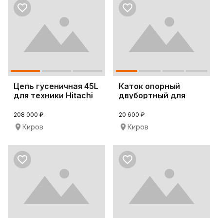
Цепь гусеничная 45L
Каток опорный
для техники Hitachi
двубортный для
ZX270
бульдозера D65P-8
208 000 ₽
20 600 ₽
Киров
Киров