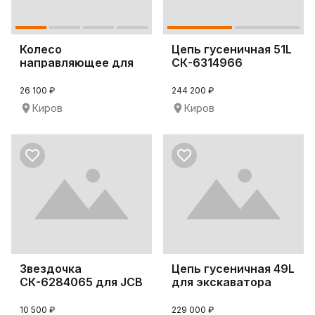
Колесо
Цепь гусеничная 51L
направляющее для
СК-6314966
Komatsu PC228USLC-
3
26 100 ₽
244 200 ₽
Киров
Киров
Звездочка
Цепь гусеничная 49L
СК-6284065 для JCB
для экскаватора
JS260NLC
CAT330
10 500 ₽
229 000 ₽