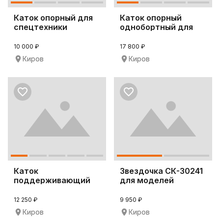
Каток опорный для
Каток опорный
спецтехники
однобортный для
Hyundai R200LC
бульдозера CAT PR7
10 000 ₽
17 800 ₽
Киров
Киров
Каток
Звездочка СК-30241
поддерживающий
для моделей
СК-34343 для
техники Hitachi ZX2
бульдозеров Koma
12 250 ₽
9 950 ₽
Киров
Киров