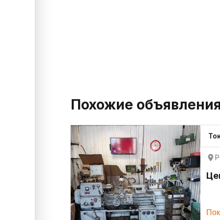
Похожие объявлени
То
Р
Це
Пок