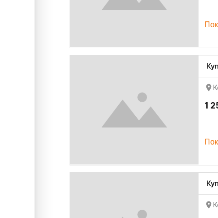
Пок
Ку
К
1 2
Пок
Ку
К