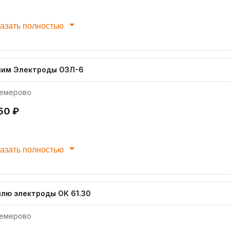
азать полностью
пим Электроды ОЗЛ-6
емерово
50 ₽
азать полностью
плю электроды ОК 61.30
емерово