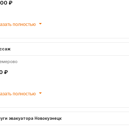
500 ₽
азать полностью
ссаж
емерово
0 ₽
азать полностью
луги эвакуатора Новокузнецк