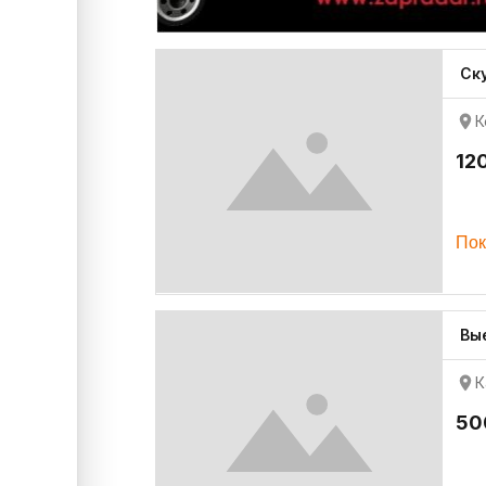
Ск
К
12
Пок
Вые
К
50