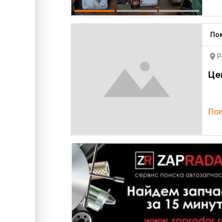
По
Р
Це
Пок