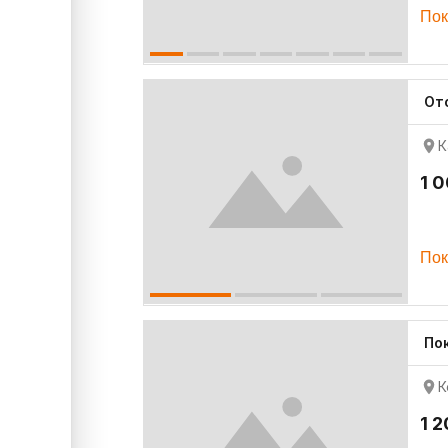
Пок
От
К
1 
Пок
По
К
1 