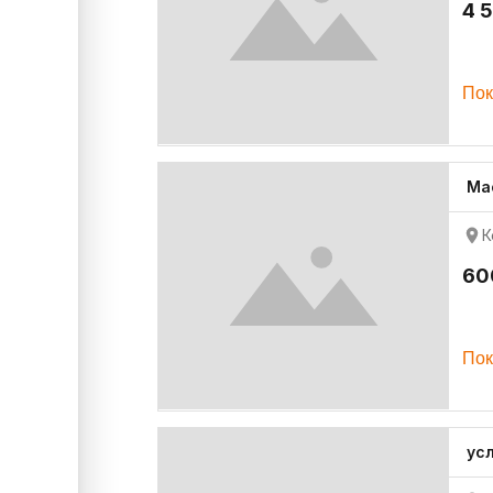
4 
Пок
Ма
К
60
Пок
ус