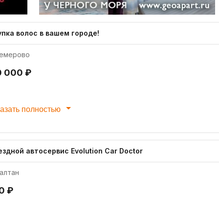
упка волос в вашем городе!
емерово
0 000 ₽
азать полностью
здной автосервис Evolution Car Doctor
алтан
0 ₽