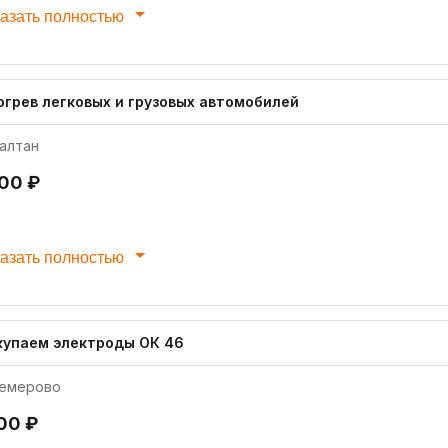
азать полностью
огрев легковых и грузовых автомобилей
алтан
000 ₽
азать полностью
купаем электроды ОК 46
емерово
200 ₽