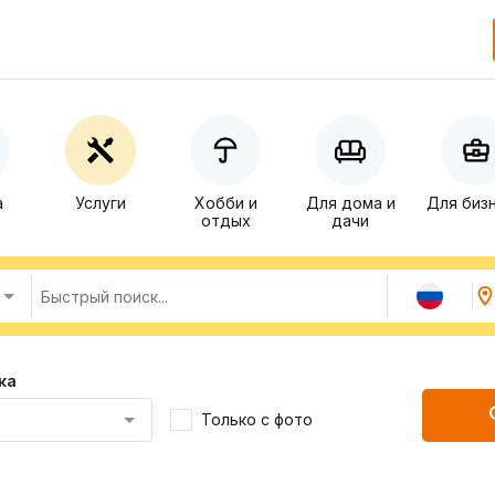
а
Услуги
Хобби и
Для дома и
Для биз
отдых
дачи
ка
Только с фото