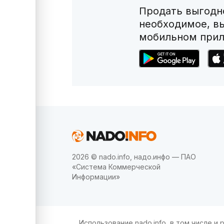
Продать выгодно
необходимое, в
мобильном прил
2026 © nado.info, надо.инфо — ПАО
«Система Коммерческой
Информации»
Использование nado.info, в том числе 