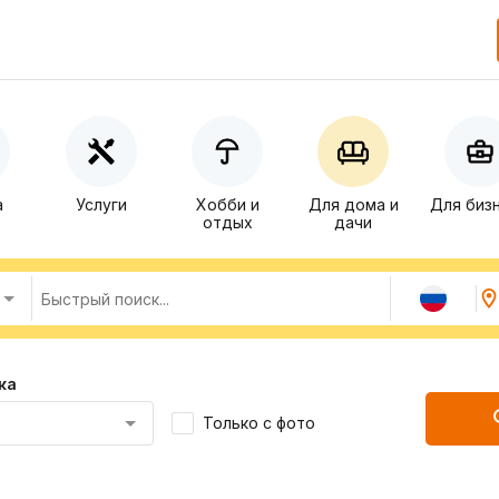
а
Услуги
Хобби и
Для дома и
Для биз
отдых
дачи
ка
Только с фото