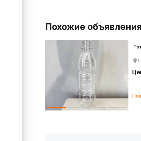
Похожие объявлени
Пэ
Р
Це
Пок