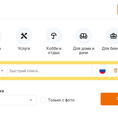
а
Услуги
Хобби и
Для дома и
Для биз
отдых
дачи
ка
Только с фото