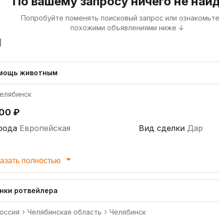
По вашему запросу ничего не най
Попробуйте поменять поисковый запрос или ознакомьте
похожими объявлениями ниже ↓
я
мощь животным
елябинск
000 ₽
рода
Европейская
Вид сделки
Дар
азать полностью
нки ротвейлера
оссия
Челябинская область
Челябинск