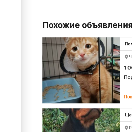
Похожие объявлени
По
Ч
1 
По
Пок
Ще
Р