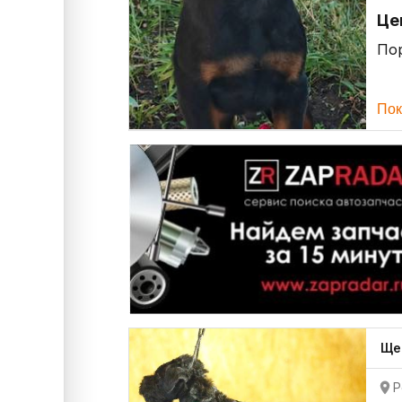
Це
По
Пок
Ще
Р