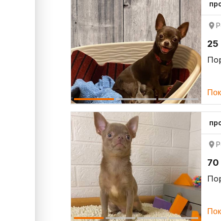
пр
Р
25
По
Пок
пр
Р
70
По
Пок