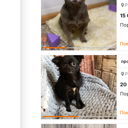
Р
15
По
Пок
пр
Р
20
По
Пок