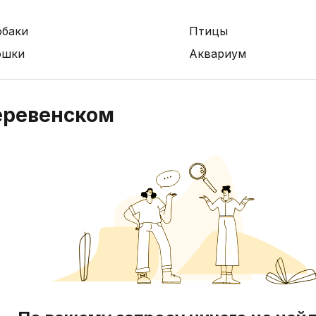
обаки
Птицы
ошки
Аквариум
еревенском