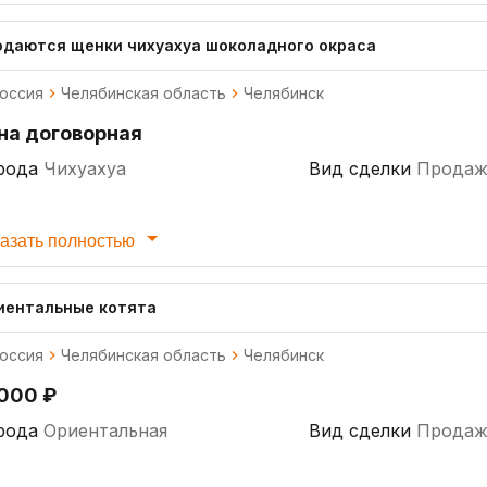
одаются щенки чихуахуа шоколадного окраса
оссия
Челябинская область
Челябинск
на договорная
рода
Чихуахуа
Вид сделки
Продаж
азать полностью
иентальные котята
оссия
Челябинская область
Челябинск
 000 ₽
рода
Ориентальная
Вид сделки
Продаж