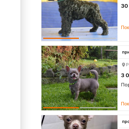
30
Пок
пр
Р
3 
По
Пок
пр