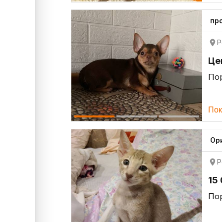
пр
Р
Це
По
Пок
Ор
Р
15
По