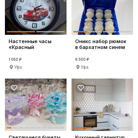
Настенные часы
Оникс набор рюмок
«Красный
в бархатном синем
Спорткар»
футляре
1 050 ₽
6 500 ₽
Уфа
Уфа
Светящиеся букеты
Кухонный гарнитур