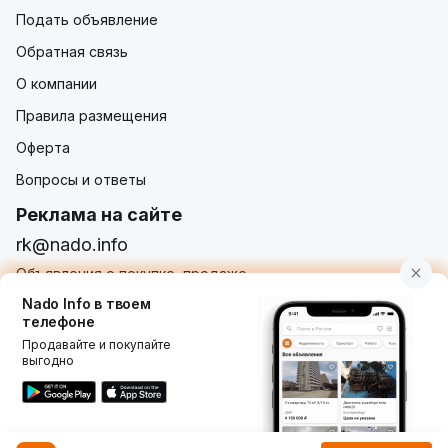
Подать объявление
Обратная связь
О компании
Правила размещения
Оферта
Вопросы и ответы
Реклама на сайте
rk@nado.info
Объявления о покупке, продаже,
услугах от частных лиц и организаций
Nado Info в твоем
телефоне
Продавайте и покупайте
выгодно
Использование nado.info, в том числе и размещение
объявлений на сайте означает принятие условий
пользовательского соглашения
nado.info. Оплачивая
услуги на сайте, вы принимаете
оферту о заключении