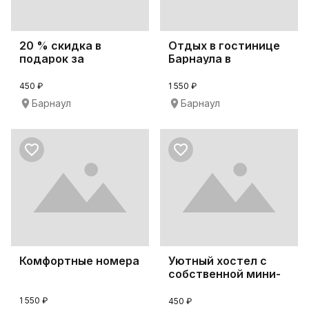
20 % скидка в
Отдых в гостинице
подарок за
Барнаула в
бронирование
праздничном стиле
хостела в де
450 ₽
1 550 ₽
Барнаул
Барнаул
Комфортные номера
Уютный хостел с
собственной мини-
кухней и кафе
1 550 ₽
450 ₽