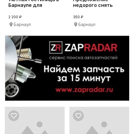
Барнауле для
недорого снять
длительной аренды
кровать в хостеле
Барна
2 200 ₽
350 ₽
Барнаул
Барнаул