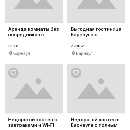
Аренда комнаты без
Выгодная гостиница
посредников в
Барнаула с
Барнауле
трансфером от
вокзал
350 ₽
2 200 ₽
Барнаул
Барнаул
Недорогой хостел с
Недорогой хостел в
завтраками и Wi-Fi
Барнауле с полным