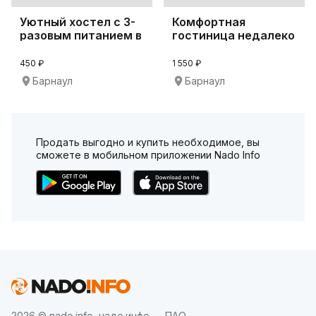
Уютный хостел с 3-
Комфортная
разовым питанием в
гостиница недалеко
центре Барнау
от парка
«Изумрудный
450 ₽
1 550 ₽
Барнаул
Барнаул
Продать выгодно и купить необходимое, вы
сможете в мобильном приложении Nado Info
2026 © nado.info, надо.инфо — ПАО