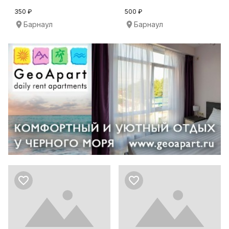
для гостей Б
3-разовым пит
350 ₽
500 ₽
Барнаул
Барнаул