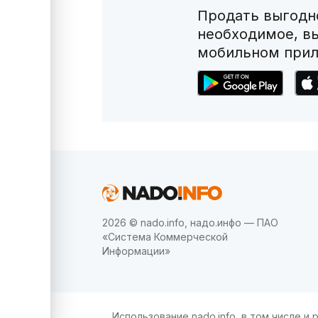
Продать выгодно
необходимое, в
мобильном прил
2026 © nado.info, надо.инфо — ПАО
«Система Коммерческой
Информации»
Использование nado.info, в том числе 