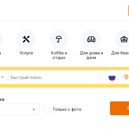
а
Услуги
Хобби и
Для дома и
Для биз
отдых
дачи
ка
Только с фото