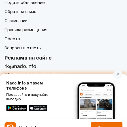
Подать объявление
Обратная связь
О компании
Правила размещения
Оферта
Вопросы и ответы
Реклама на сайте
rk@nado.info
Объявления о покупке, продаже,
услугах от частных лиц и организаций
Nado Info в твоем
телефоне
Продавайте и покупайте
выгодно
Использование nado.info, в том числе и размещение
объявлений на сайте означает принятие условий
пользовательского соглашения
nado.info. Оплачивая
услуги на сайте, вы принимаете
оферту о заключении
договора оказания платных услуг
.