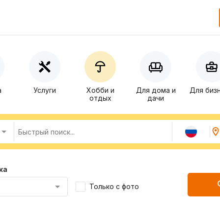
а
Услуги
Хобби и
Для дома и
Для биз
отдых
дачи
ка
Только с фото