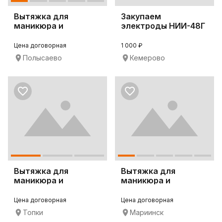
Вытяжка для
Закупаем
маникюра и
электроды НИИ-48Г
педикюра 4BLANC
Alize
Цена договорная
1 000 ₽
Полысаево
Кемерово
Вытяжка для
Вытяжка для
маникюра и
маникюра и
педикюра 4BLANC
педикюра 4BLANC
Alize
Alize
Цена договорная
Цена договорная
Топки
Мариинск