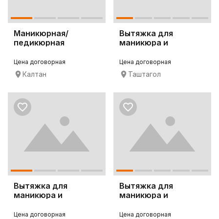
Маникюрная/
Вытяжка для
педикюрная
маникюра и
вытяжка 4BLANC
педикюра 4BLANC
Alize
Alize
Цена договорная
Цена договорная
Калтан
Таштагол
Вытяжка для
Вытяжка для
маникюра и
маникюра и
педикюра 4BLANC
педикюра 4BLANC
Alize
Alize
Цена договорная
Цена договорная