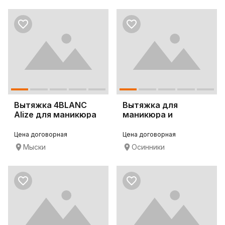
Вытяжка 4BLANC
Вытяжка для
Alize для маникюра
маникюра и
и педикюра
педикюра 4BLANC
Alize
Цена договорная
Цена договорная
Мыски
Осинники