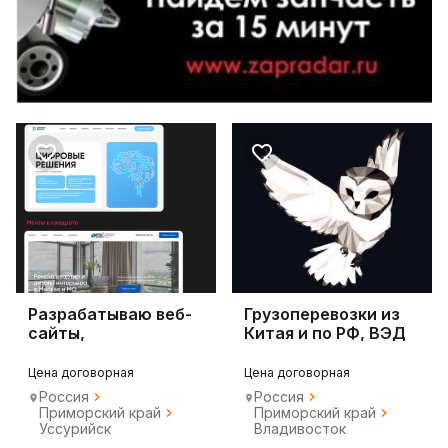
Разрабатываю веб-
Грузоперевозки из
сайты,
Китая и по РФ, ВЭД
привлекающие
логистика
клиентов
Цена договорная
Цена договорная
Россия
Россия
Приморский край
Приморский край
Уссурийск
Владивосток