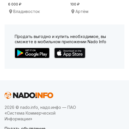
Директ
ФСБ
6 000 ₽
100 ₽
Владивосток
Артём
Продать выгодно и купить необходимое, вы
сможете в мобильном приложении Nado Info
2026 © nado.info, надо.инфо — ПАО
«Система Коммерческой
Информации»
Подать объявление