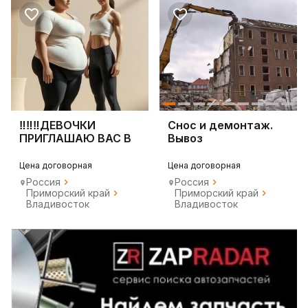
‼️‼️‼️ДЕВОЧКИ
Снос и демонтаж.
ПРИГЛАШАЮ ВАС В
Вывоз
СВОЮ ГРУППУ ‼️‼️‼️
строительного
мусора
Цена договорная
Цена договорная
Россия
Россия
Приморский край
Приморский край
Владивосток
Владивосток