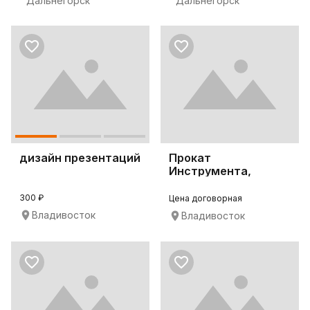
Дальнегорск
Дальнегорск
дизайн презентаций
Прокат
Инструмента,
аренда
инструмента
300 ₽
Цена договорная
Владивосток
Владивосток