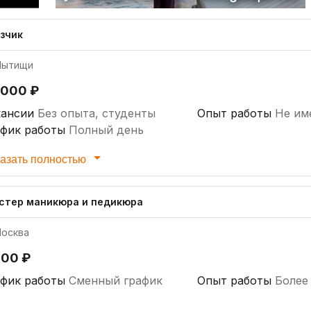
узчик
ытищи
 000 ₽
кансии
Без опыта, студенты
Опыт работы
Не им
афик работы
Полный день
азать полностью
стер маникюра и педикюра
осква
000 ₽
афик работы
Сменный график
Опыт работы
Более 