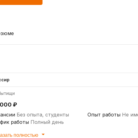
езюме
ссир
ытищи
 000 ₽
кансии
Без опыта, студенты
Опыт работы
Не им
афик работы
Полный день
азать полностью