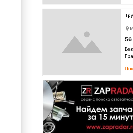
Гр
М
56
Ва
Гр
Пок