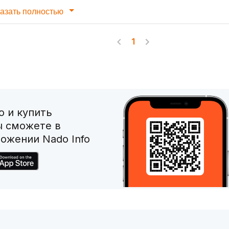
азать полностью
1
 и купить
ы сможете в
ожении Nado Info