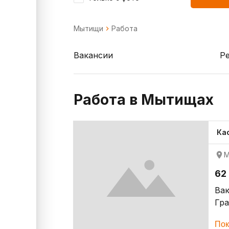
Мытищи
Работа
Вакансии
Р
Работа в Мытищах
Ка
М
62
Ва
Гр
Пок