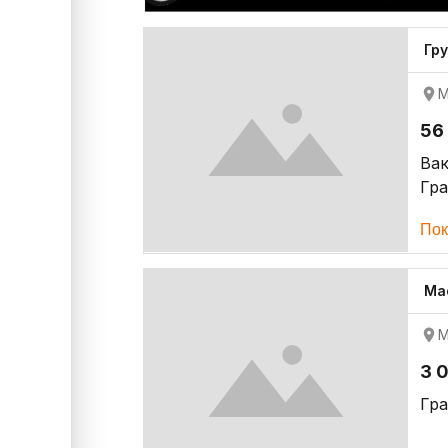
Гр
М
56
Ва
Гр
Пок
Ма
М
3 
Гр