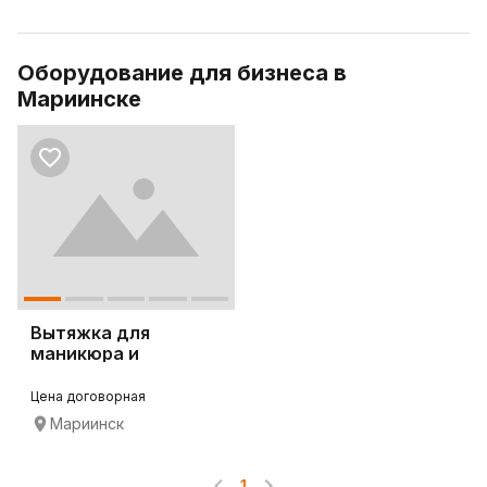
Оборудование для бизнеса в
Мариинске
Вытяжка для
маникюра и
педикюра 4BLANC
Alize
Цена договорная
Мариинск
1