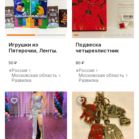
Игрушки из
Подвеска
Пятерочки, Ленты.
четырехлистник
Цена за всё сразу
Клевер от Sunlight
50 ₽
80 ₽
Россия
Россия
Московская область
Московская область
Развилка
Развилка