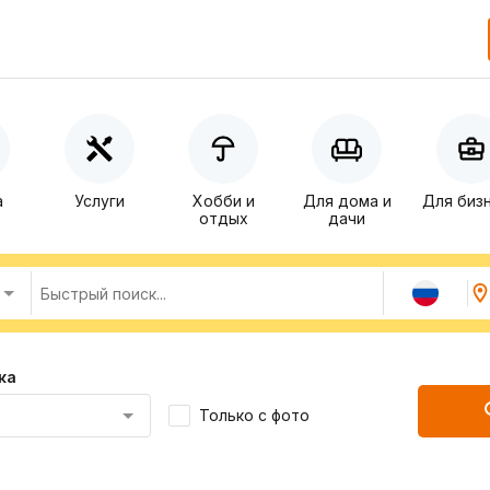
а
Услуги
Хобби и
Для дома и
Для биз
отдых
дачи
ка
Только с фото